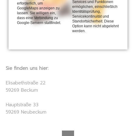
Services und Funktionen
erforderlich, um
ermöglichen, einschließlich
GoogleMaps anzeigen zu
Identitätsprüfung,
lassen. Sie willigen ein,
Servicekontinuität und
dass eine Verbindung zu
Standortsicherheit. Diese
Google-Servern stattfindet.
Option kann nicht abgelehnt
werden.
Sie finden uns hier:
Elisabethstraße 22
59269 Beckum
Hauptstraße 33
59269 Neubeckum